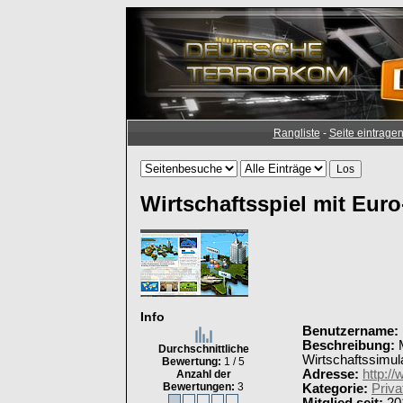
Rangliste
-
Seite eintrage
Wirtschaftsspiel mit Eur
Info
Benutzername:
Beschreibung:
M
Durchschnittliche
Wirtschaftssimul
Bewertung:
1 / 5
Adresse:
http://
Anzahl der
Bewertungen:
3
Kategorie:
Priva