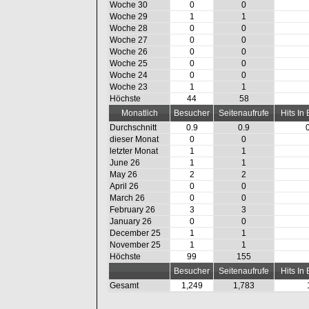
Woche 30
0
0
Woche 29
1
1
Woche 28
0
0
Woche 27
0
0
Woche 26
0
0
Woche 25
0
0
Woche 24
0
0
Woche 23
1
1
Höchste
44
58
Monatlich
Besucher
Seitenaufrufe
Hits In
Durchschnitt
0.9
0.9
dieser Monat
0
0
letzter Monat
1
1
June 26
1
1
May 26
2
2
April 26
0
0
March 26
0
0
February 26
3
3
January 26
0
0
December 25
1
1
November 25
1
1
Höchste
99
155
Besucher
Seitenaufrufe
Hits In
Gesamt
1,249
1,783