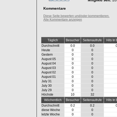
Mitglied seit:
20
Kommentare
Diese Seite bewerten und/oder kommentieren.
Alle Kommentare anzeigen
Täglich
Besucher
Seitenaufrufe
Hits In
Durchschnitt
0.0
0.0
Heute
0
0
Gestern
0
0
August 05
0
0
August 04
0
0
August 03
0
0
August 02
0
0
August 01
0
0
July 31
0
0
July 30
0
0
July 29
0
0
Höchste
10
32
Wöchentlich
Besucher
Seitenaufrufe
Hits In
Durchschnitt
0.2
0.2
diese Woche
0
0
letzte Woche
0
0