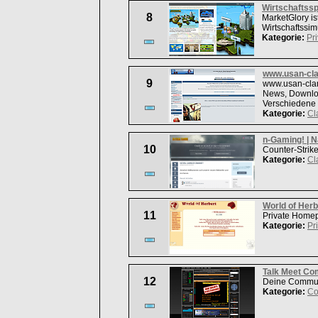
Wirtschaftssp
8
MarketGlory is
Wirtschaftssim
Kategorie:
Pri
www.usan-cla
9
www.usan-cla
News, Downlo
Verschiedene 
Kategorie:
Cl
n-Gaming! | 
10
Counter-Strike
Kategorie:
Cl
World of Herb
11
Private Homep
Kategorie:
Pr
Talk Meet Co
12
Deine Commun
Kategorie:
Co