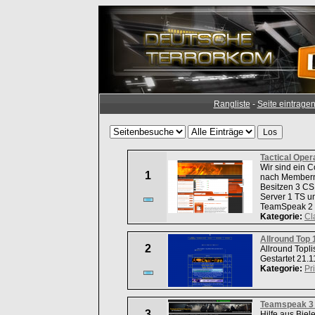
Rangliste
-
Seite eintrage
Tactical Oper
Wir sind ein 
1
nach Membern 
Besitzen 3 CS
Server 1 TS u
TeamSpeak 2 S
Kategorie:
Cl
Allround Top 
2
Allround Toplis
Gestartet 21.1
Kategorie:
Pr
Teamspeak 3 
3
Hilfe aus Biel