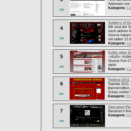
Adressen von 
Kategorie:
Cl
Soldiers of D
Wir sind der S
4
nach aktiven 
Source haben.
mit satten 15.
Kategorie:
Cl
Kultis ohne 
5
-=KoG=- Kultis
Source Fun-Cl
steht.
Kategorie:
Cl
Topliste 2011
6
Topliste 2011 
Bannerrottion,
Schau vorbei !
Kategorie:
Pri
Operation Pla
7
Bavarian's fin
Kategorie:
Cl