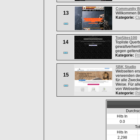
Community B
13
Willkommen 
Kategorie:
Cl
TopSites100
14
Topliste Querb
gewaltverherrl
gegen geltend
Kategorie:
Pri
SBK Studio
Webseiten erst
15
verwenden der 
für alle Zwec
Weise. Für al
von Webseiten
Kategorie:
Pr
Durchsc
Hits In
0.0
To
Hits In
2,298