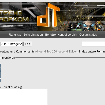
Rangliste
-
Seite eintragen
-
Benutzer-Kontrollbereich
-
Gesamtstatus
ewertung und Kommentar für
Allround Top 100 -second Edition-
in das untere Formul
ommentieren
L nicht zulässig)